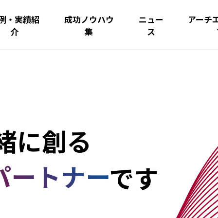
例・実績紹
成功ノウハウ
ニュー
アーチ
介
集
ス
緒に創る
パートナー
です