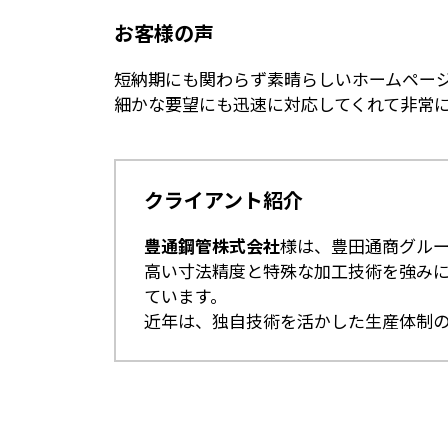
お客様の声
短納期にも関わらず素晴らしいホームペー
細かな要望にも迅速に対応してくれて⾮常
クライアント紹介
豊通鋼管株式会社
様は、豊⽥通商グル
⾼い⼨法精度と特殊な加⼯技術を強みに
ています。
近年は、独⾃技術を活かした⽣産体制