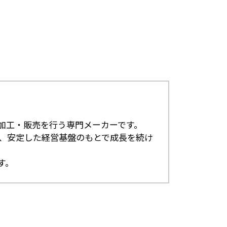
加⼯‧販売を⾏う専⾨メーカーです。
来、安定した経営基盤のもとで成⻑を続け
す。