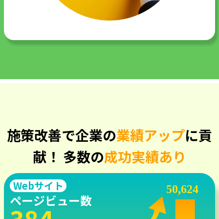
施策改善で企業の
業績アップ
に貢
献！
多数の
成功実績あり
Webサイト
ページビュー数
384