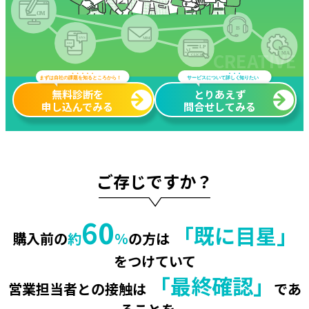
無料診断を
とりあえず
申し込んでみる
問合せしてみる
ご存じですか？
60
「既に目星」
購入前の
約
％
の方は
をつけていて
「最終確認」
営業担当者との接触は
であ