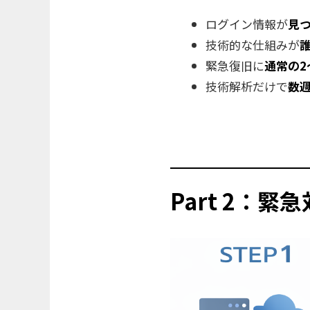
ログイン情報が
見
技術的な仕組みが
緊急復旧に
通常の2
技術解析だけで
数
Part 2：