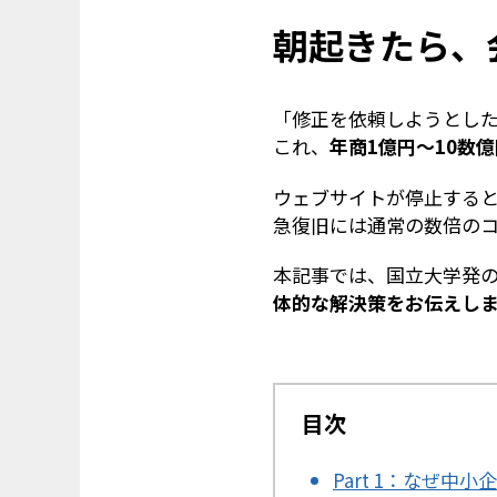
朝起きたら、
「修正を依頼しようとし
これ、
年商1億円〜10数
ウェブサイトが停止する
急復旧には通常の数倍の
本記事では、国立大学発
体的な解決策をお伝えし
目次
Part 1：なぜ