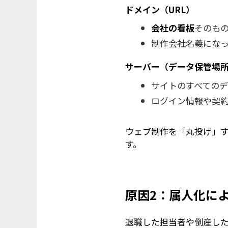
ドメイン（URL）
会社の看板
そのも
制作会社名義
にな
サーバー（データ保管場
サイトのすべての
ログイン情報や契
ウェブ制作を「丸投げ」
す。
原因2：属人化に
退職した担当者や倒産し