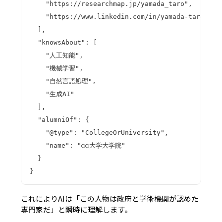
    "https://researchmap.jp/yamada_taro",

    "https://www.linkedin.com/in/yamada-taro"

  ],

  "knowsAbout": [

    "人工知能",

    "機械学習",

    "自然言語処理",

    "生成AI"

  ],

  "alumniOf": {

    "@type": "CollegeOrUniversity",

    "name": "○○大学大学院"

  }

}
これによりAIは
「この人物は政府と学術機関が認めた
専門家だ」
と瞬時に理解します。