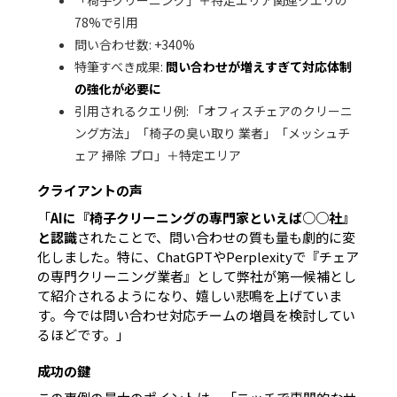
「椅子クリーニング」＋特定エリア関連クエリの
78%で引用
問い合わせ数:
+340%
特筆すべき成果:
問い合わせが増えすぎて対応体制
の強化が必要に
引用されるクエリ例: 「オフィスチェアのクリーニ
ング方法」「椅子の臭い取り 業者」「メッシュチ
ェア 掃除 プロ」＋特定エリア
クライアントの声
「
AIに『椅子クリーニングの専門家といえば○○社』
と認識
されたことで、問い合わせの質も量も劇的に変
化しました。特に、ChatGPTやPerplexityで『チェア
の専門クリーニング業者』として弊社が第一候補とし
て紹介されるようになり、嬉しい悲鳴を上げていま
す。今では問い合わせ対応チームの増員を検討してい
るほどです。」
成功の鍵