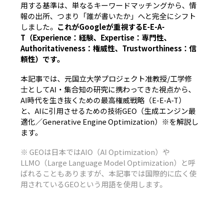
用する基準は、単なるキーワードマッチングから、情
報の出所、つまり「誰が書いたか」へと完全にシフト
しました。
これがGoogleが重視するE-E-A-
T（Experience：経験、Expertise：専門性、
Authoritativeness：権威性、Trustworthiness：信
頼性）です。
本記事では、元国立大学プロジェクト准教授/工学修
士としてAI・集合知の研究に携わってきた視点から、
AI時代を生き抜くための最高権威戦略（E-E-A-T）
と、AIに引用させるための技術GEO（生成エンジン最
適化／Generative Engine Optimization）※
を解説し
ます。
※ GEOは日本ではAIO（AI Optimization）や
LLMO（Large Language Model Optimization）と呼
ばれることもありますが、本記事では国際的に広く使
用されているGEOという用語を使用します。