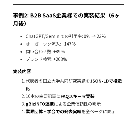
事例2: B2B SaaS企業様での実装結果（6ヶ
月後）
ChatGPT/Geminiでの引用率:
0% → 23%
オーガニック流入:
+147%
問い合わせ数:
+89%
ブランド検索:
+203%
実装内容
代表者の国立大学共同研究実績を
JSON-LDで構造
化
10本の主要記事に
FAQスキーマ実装
gBizINFO連携
による企業信頼性の明示
業界団体・学会での発表実績
を全ページに表示