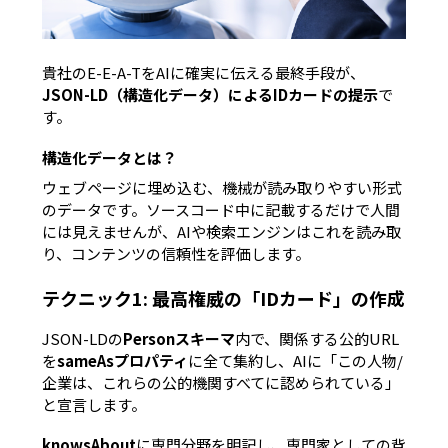
貴社のE-E-A-TをAIに確実に伝える最終手段が、
JSON-LD（構造化データ）によるIDカードの提示
で
す。
構造化データとは？
ウェブページに埋め込む、機械が読み取りやすい形式
のデータです。ソースコード中に記載するだけで人間
には見えませんが、
AIや検索エンジンはこれを読み取
り、コンテンツの信頼性を評価します。
テクニック1: 最高権威の「IDカード」の作成
JSON-LDの
Personスキーマ
内で、関係する公的URL
を
sameAsプロパティ
に全て集約し、AIに「この人物/
企業は、これらの公的機関すべてに認められている」
と宣言します。
knowsAbout
に専門分野を明記し、専門家としての背